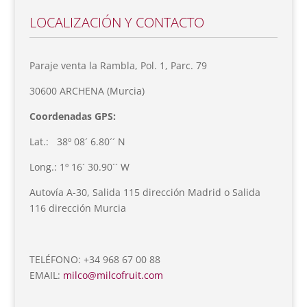
LOCALIZACIÓN Y CONTACTO
Paraje venta la Rambla, Pol. 1, Parc. 79
30600 ARCHENA (Murcia)
Coordenadas GPS:
Lat.: 38º 08´ 6.80´´ N
Long.: 1º 16´ 30.90´´ W
Autovía A-30, Salida 115 dirección Madrid o Salida
116 dirección Murcia
TELÉFONO: +34 968 67 00 88
EMAIL:
milco@milcofruit.com