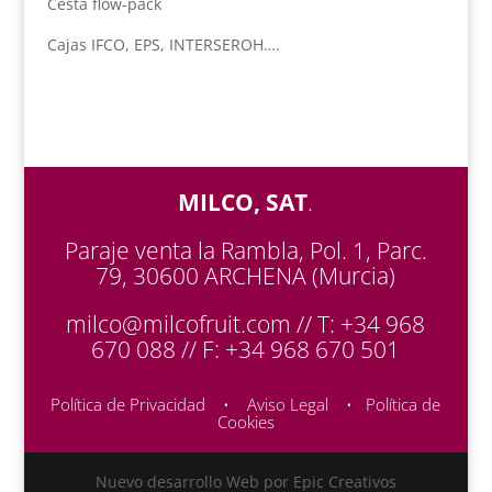
Cesta flow-pack
Cajas IFCO, EPS, INTERSEROH….
MILCO, SAT
.
Paraje venta la Rambla, Pol. 1, Parc.
79, 30600 ARCHENA (Murcia)
milco@milcofruit.com // T: +34 968
670 088 // F: +34 968 670 501
Política de Privacidad
•
Aviso Legal
•
Política de
Cookies
Nuevo desarrollo Web por Epic Creativos